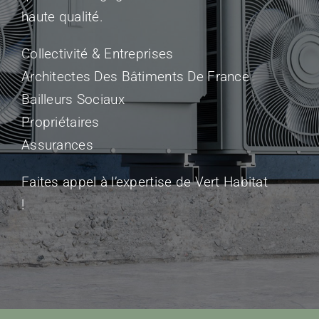
haute qualité.
Collectivité & Entreprises
Architectes Des Bâtiments De France
Bailleurs Sociaux
Propriétaires
Assurances
Faites appel à l’expertise de Vert Habitat
!